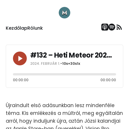
Kezdőlap
Rólunk
#132 – Heti Meteor 2024-ben? Hell yeah.
2024. FEBRUÁR 1.
-10s
+30s
1x
00:00:00
00:00:00
Újraindult első adásunkban lesz mindenféle
téma. Kis emlékezés a múltról, meg egyáltalán
arról, hogy induljunk újra, aztán Józsi kalandjai
az Apple Store-ban (gyerekkel), Vision Pro