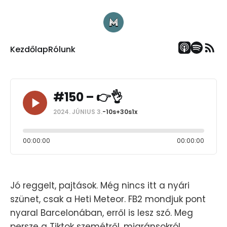
Kezdőlap
Rólunk
#150 – 👉👌
2024. JÚNIUS 3.
-10s
+30s
1x
00:00:00
00:00:00
Jó reggelt, pajtások. Még nincs itt a nyári
szünet, csak a Heti Meteor. FB2 mondjuk pont
nyaral Barcelonában, erről is lesz szó. Meg
persze a Tiktok szemétről, migránsokról,