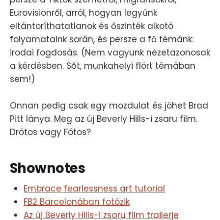
Eurovisionről, arról, hogyan legyünk
eltántoríthatatlanok és őszinték alkotó
folyamataink során, és persze a fő témánk:
irodai fogdosás. (Nem vagyunk nézetazonosak
a kérdésben. Sőt, munkahelyi flört témában
sem!)
Onnan pedig csak egy mozdulat és jöhet Brad
Pitt lánya. Meg az új Beverly Hills-i zsaru film.
Drótos vagy Fótos?
Shownotes
Embrace fearlessness art tutorial
FB2 Barcelonában fotózik
Az új Beverly Hills-i zsaru film trailerje