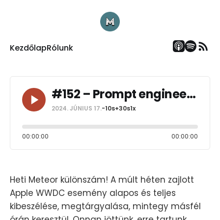
Kezdőlap
Rólunk
#152 – Prompt engineering dzsoké
2024. JÚNIUS 17.
-10s
+30s
1x
00:00:00
00:00:00
Heti Meteor különszám! A múlt héten zajlott
Apple WWDC esemény alapos és teljes
kibeszélése, megtárgyalása, mintegy másfél
órán keresztül. Onnan jöttünk, erre tartunk.