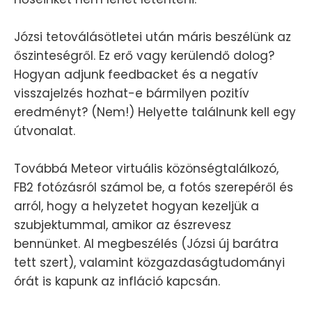
Józsi tetoválásötletei után máris beszélünk az
őszinteségről. Ez erő vagy kerülendő dolog?
Hogyan adjunk feedbacket és a negatív
visszajelzés hozhat-e bármilyen pozitív
eredményt? (Nem!) Helyette találnunk kell egy
útvonalat.
Továbbá Meteor virtuális közönségtalálkozó,
FB2 fotózásról számol be, a fotós szerepéről és
arról, hogy a helyzetet hogyan kezeljük a
szubjektummal, amikor az észrevesz
bennünket. AI megbeszélés (Józsi új barátra
tett szert), valamint közgazdaságtudományi
órát is kapunk az infláció kapcsán.