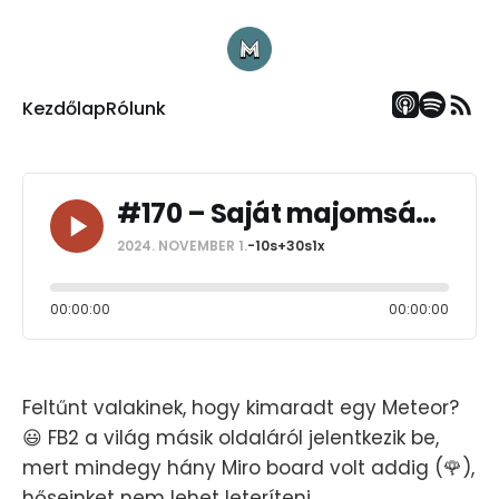
Kezdőlap
Rólunk
#170 – Saját majomságunk elfogadása
2024. NOVEMBER 1.
-10s
+30s
1x
00:00:00
00:00:00
Feltűnt valakinek, hogy kimaradt egy Meteor?
😃 FB2 a világ másik oldaláról jelentkezik be,
mert mindegy hány Miro board volt addig (🌹),
hőseinket nem lehet leteríteni.