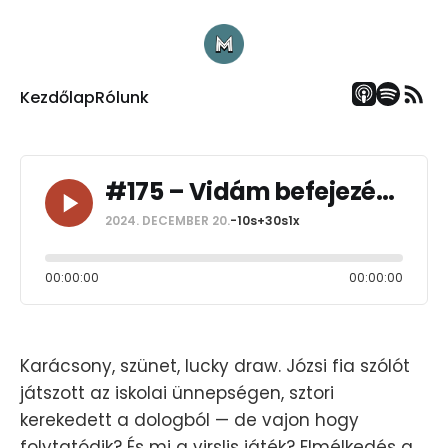
Kezdőlap
Rólunk
#175 – Vidám befejezés (alt. deep cleaning)
2024. DECEMBER 20.
-10s
+30s
1x
00:00:00
00:00:00
Karácsony, szünet, lucky draw. Józsi fia szólót
játszott az iskolai ünnepségen, sztori
kerekedett a dologból — de vajon hogy
folytatódik? És mi a virslis játék? Elmélkedés a